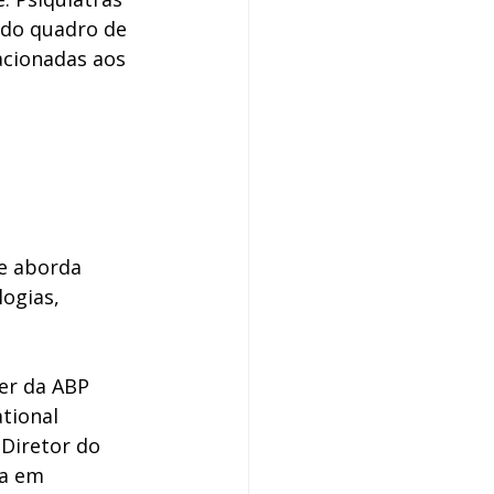
 do quadro de 
acionadas aos 
de aborda 
ogias, 
er da ABP 
tional 
Diretor do 
a em 