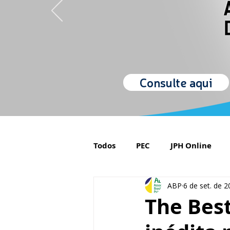
Consulte aqui
Todos
PEC
JPH Online
ABP
6 de set. de 
Orgulho de ser Psiquiatra
The Best