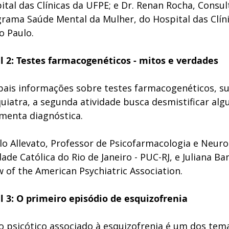
ital das Clínicas da UFPE; e Dr. Renan Rocha, Consult
rama Saúde Mental da Mulher, do Hospital das Clíni
o Paulo. 
al 2: Testes farmacogenéticos - mitos e verdades
pais informações sobre testes farmacogenéticos, su
quiatra, a segunda atividade busca desmistificar alg
amenta diagnóstica. 
o Allevato, Professor de Psicofarmacologia e Neuro
dade Católica do Rio de Janeiro - PUC-RJ, e Juliana Ba
w of the American Psychiatric Association. 
al 3: O primeiro episódio de esquizofrenia
o psicótico associado à esquizofrenia é um dos tema