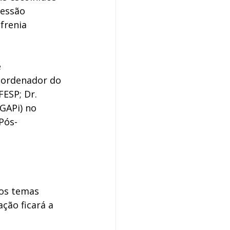
sessão 
frenia 
 
Coordenador do 
ESP; Dr. 
GAPi) no 
Pós-
 
dos temas 
ção ficará a 