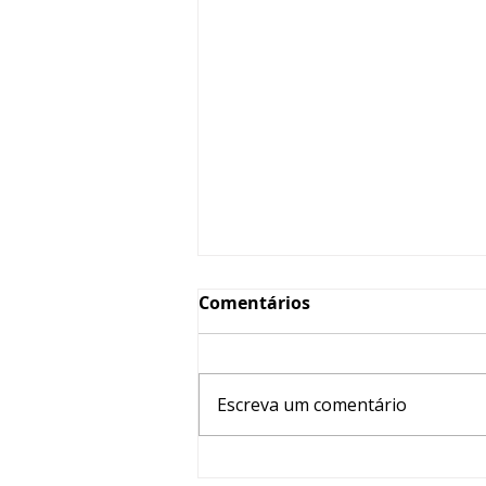
Comentários
Escreva um comentário
V SINC aborda os desafios