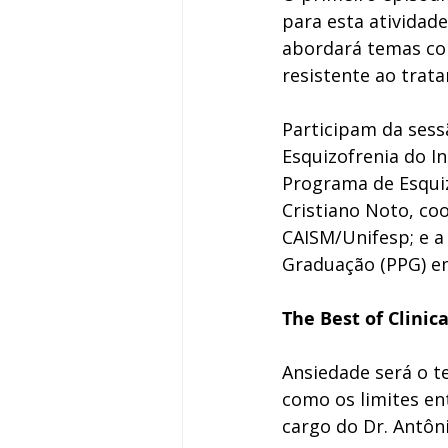
para esta atividad
abordará temas com
resistente ao trat
Participam da sess
Esquizofrenia do I
Programa de Esquiz
Cristiano Noto, coo
CAISM/Unifesp; e a
Graduação (PPG) e
The Best of Clini
Ansiedade será o t
como os limites en
cargo do Dr. Antôni