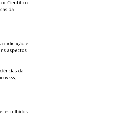
or Científico 
cas da 
a indicação e 
uns aspectos 
ciências da 
ncovksy, 
s escolhidos 