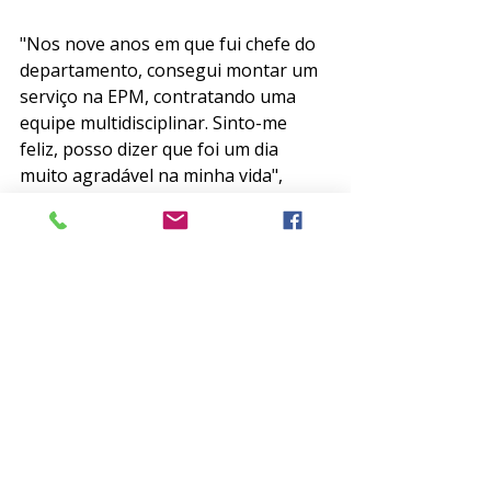
"Nos nove anos em que fui chefe do 
departamento, consegui montar um 
serviço na EPM, contratando uma 
equipe multidisciplinar. Sinto-me 
feliz, posso dizer que foi um dia 
muito agradável na minha vida", 
explica o Prof. Dr. Itiro Shirakawa. Ele 
também brinca que muitos dos 
psiquiatras mais novos que passam 
pelo departamento não sabem do 
seu papel, mas que é "muito bom 
que os antigos tenham reconhecido 
o meu papel lá atrás". 
A ABP parabeniza o Prof. Dr. Itiro 
Shirakawa, que também foi vice-
presidente da Associação entre os 