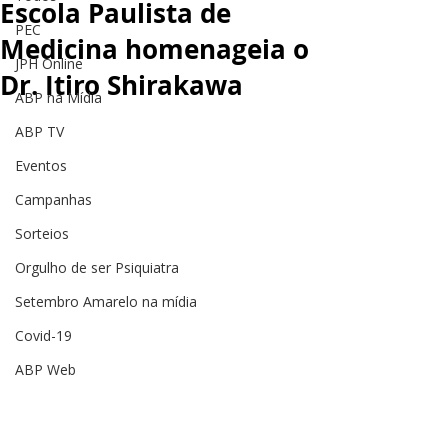
Escola Paulista de
PEC
Medicina homenageia o
JPH Online
Dr. Itiro Shirakawa
ABP na Mídia
ABP TV
Eventos
Campanhas
Sorteios
Orgulho de ser Psiquiatra
Setembro Amarelo na mídia
Covid-19
ABP Web