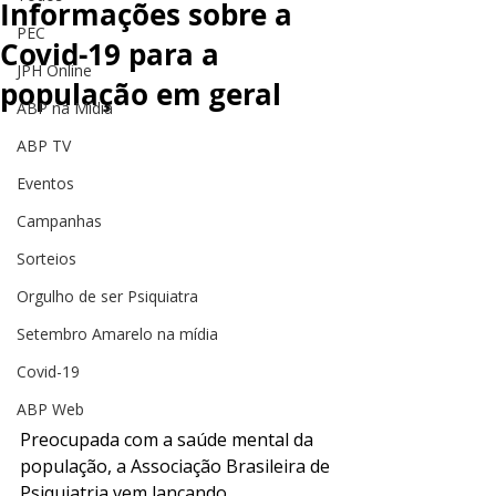
Informações sobre a
PEC
Covid-19 para a
JPH Online
população em geral
ABP na Mídia
ABP TV
Eventos
Campanhas
Sorteios
Orgulho de ser Psiquiatra
Setembro Amarelo na mídia
Covid-19
ABP Web
Preocupada com a saúde mental da 
população, a Associação Brasileira de 
Psiquiatria vem lançando 