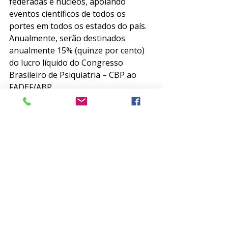
federadas e núcleos, apoiando 
eventos científicos de todos os 
portes em todos os estados do país. ​
Anualmente, serão destinados 
anualmente 15% (quinze por cento) 
do lucro líquido do Congresso 
Brasileiro de Psiquiatria – CBP ao 
FADEF/ABP.
Leia
 aqui
 o Edital FADEF. Acesse o
formulário
 para submissão da sua 
proposta.
JPH Online
Posts recentes
Ver tudo