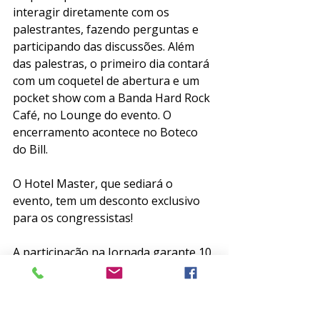
interagir diretamente com os 
palestrantes, fazendo perguntas e 
participando das discussões. Além 
das palestras, o primeiro dia contará 
com um coquetel de abertura e um 
pocket show com a Banda Hard Rock 
Café, no Lounge do evento. O 
encerramento acontece no Boteco 
do Bill. 
O Hotel Master, que sediará o 
evento, tem um desconto exclusivo 
para os congressistas!
A participação na Jornada garante 10 
pontos para a Prova de Título de 
Especialista em Psiquiatria AMB/ABP 
03 pontos para as provas das áreas 