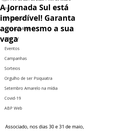
A Jornada Sul está
PEC
imperdível! Garanta
JPH Online
agora mesmo a sua
ABP na Mídia
vaga
ABP TV
Eventos
Campanhas
Sorteios
Orgulho de ser Psiquiatra
Setembro Amarelo na mídia
Covid-19
ABP Web
Associado, nos dias 30 e 31 de maio, 