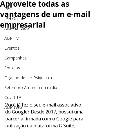
Aproveite todas as
PEC
vantagens de um e-mail
JPH Online
empresarial
ABP na Mídia
ABP TV
Eventos
Campanhas
Sorteios
Orgulho de ser Psiquiatra
Setembro Amarelo na mídia
Covid-19
Você já fez o seu e-mail associativo 
ABP Web
do Google? Desde 2017, possui uma 
parceria firmada com o Google para 
utilização da plataforma G Suite, 