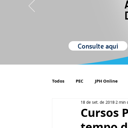
Consulte aqui
Todos
PEC
JPH Online
18 de set. de 2018
2 min d
Orgulho de ser Psiquiatra
Cursos P
tempo de