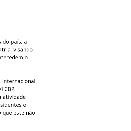
do país, a 
tria, visando 
antecedem o 
 Internacional 
I CBP. 
 atividade 
sidentes e 
 que este não 