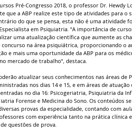
rsos Pré-Congresso 2018, o professor Dr. Hewdy Lo
 que a ABP realize este tipo de atividades para o s
ntrário do que se pensa, esta não é uma atividade f
Especialista em Psiquiatria. "A importância de curso
alizar uma atualização científica que aumente as ch
 concurso na área psiquiátrica, proporcionando o 
ção e mais uma oportunidade da ABP para os médic
no mercado de trabalho", destaca. 
oderão atualizar seus conhecimentos nas áreas de Ps
ministradas nos dias 14 e 15, e em áreas de atuação 
entradas no dia 16: Psicogeriatria, Psiquiatria da Inf
uiatria Forense e Medicina do Sono. Os conteúdos se
diversas provas da especialidade, contando com aul
fessores com experiência tanto na prática clínica e c
de questões de prova. 