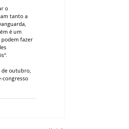
r o 
nam tanto a 
vanguarda, 
bém é um 
e podem fazer 
es 
s". 
 de outubro, 
é-congresso 