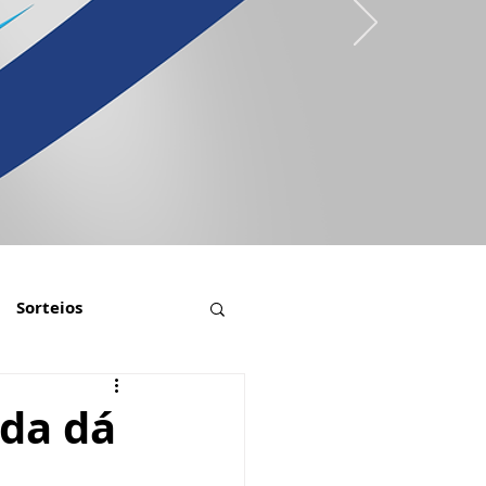
Sorteios
nda dá