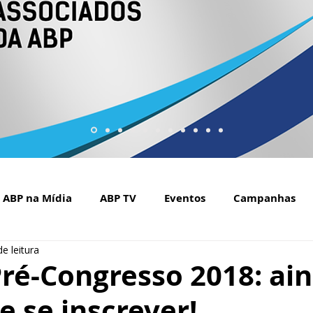
ABP na Mídia
ABP TV
Eventos
Campanhas
e leitura
Setembro Amarelo na mídia
Covid-19
ABP Web
ré-Congresso 2018: ai
 se inscrever!