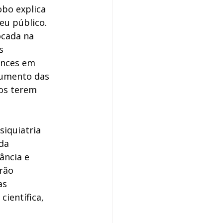
bo explica 
eu público. 
ocada na 
s 
ances em 
aumento das 
os terem 
iquiatria 
da 
ância e 
rão 
as 
ientífica, 