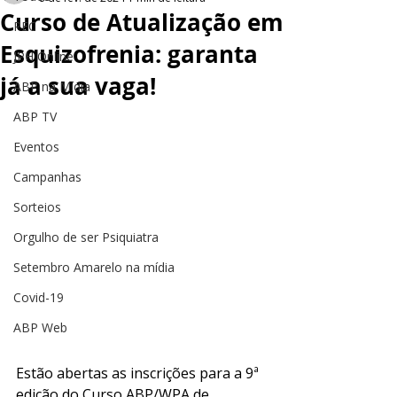
Curso de Atualização em
PEC
Esquizofrenia: garanta
JPH Online
já a sua vaga!
ABP na Mídia
ABP TV
Eventos
Campanhas
Sorteios
Orgulho de ser Psiquiatra
Setembro Amarelo na mídia
Covid-19
ABP Web
Estão abertas as inscrições para a 9ª 
edição do Curso ABP/WPA de 