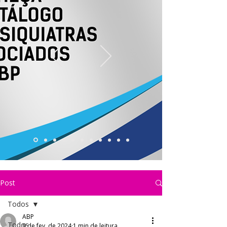
Post
Todos
ABP
Todos
9 de fev. de 2024
1 min de leitura