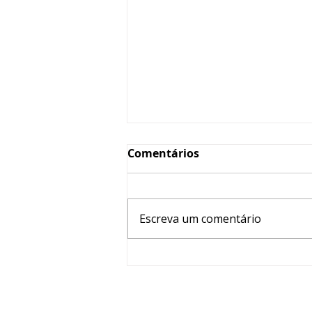
Comentários
Escreva um comentário
É segunda-feira! Inscreva-
se agora mesmo na aula
ao vivo e inédita do CID-11