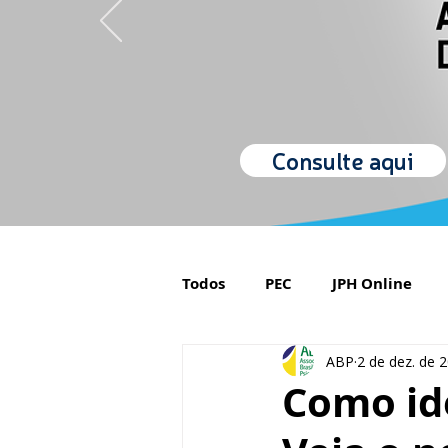
Consulte aqui
Todos
PEC
JPH Online
ABP
2 de dez. de 
Orgulho de ser Psiquiatra
Como ide