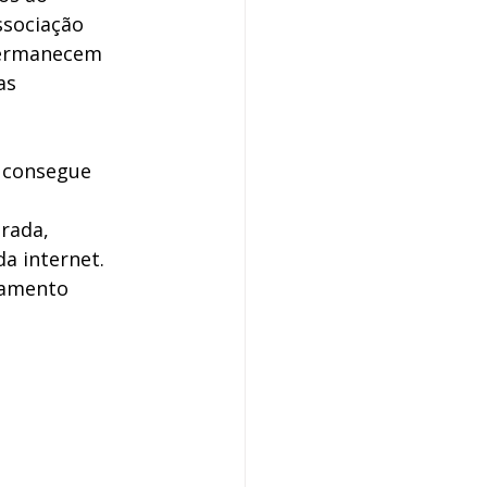
ssociação 
permanecem 
as 
 consegue 
rada, 
a internet. 
namento 