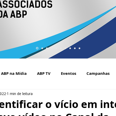
ABP na Mídia
ABP TV
Eventos
Campanhas
2022
1 min de leitura
Setembro Amarelo na mídia
Covid-19
ABP Web
ntificar o vício em in