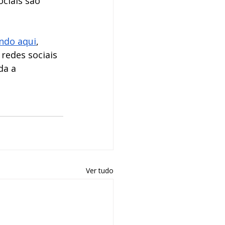
ciais são 
ando aqui
, 
redes sociais 
da a 
Ver tudo