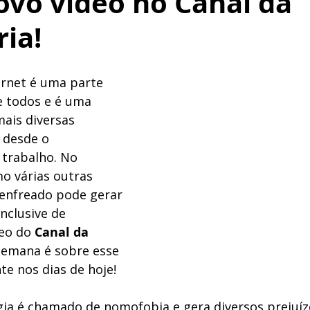
ovo vídeo no Canal da
ria!
ernet é uma parte 
e todos e é uma 
ais diversas 
 desde o 
trabalho. No 
o várias outras 
senfreado pode gerar 
nclusive de 
eo do 
Canal da 
semana é sobre esse 
te nos dias de hoje!
gia é chamado de nomofobia e gera diversos prejuíz