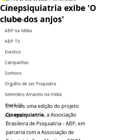
Cinepsiquiatria exibe 'O
PEC
clube dos anjos'
JPH Online
ABP na Mídia
ABP TV
Eventos
Campanhas
Sorteios
Orgulho de ser Psiquiatra
Setembro Amarelo na mídia
Covid-19
Em mais uma edição do projeto 
Cinepsiquiatria
, a Associação 
ABP Web
Brasileira de Psiquiatria - ABP, em 
parceria com a Associação de 