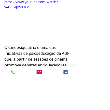
https://www.youtube.com/watch?
v=rRIGqoSX3Lc
O Cinepsiquiatria é uma das 
iniciativas de psicoeducação da ABP 
que, a partir de sessões de cinema, 
promove debates enriquecedores 
sobre temas abordados nos filmes 
sob a ótica da psiquiatria.
A exibição de "O clube dos anjos" 
será realizada às 10h30, no sábado, 
dia 17/12 no GNC Cinemas, localizado 
no Shopping Praia de Belas, em 