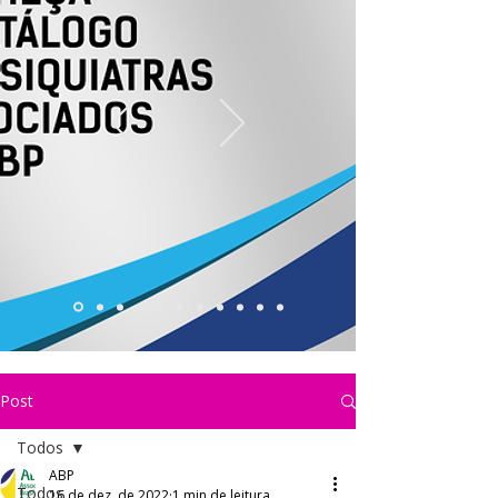
Post
Todos
ABP
Todos
16 de dez. de 2022
1 min de leitura