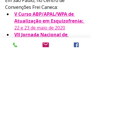
Em São Paulo, no Centro de 
Convenções Frei Caneca: 
V Curso ABP/APAL/WPA de 
Atualização em Esquizofrenia: 
22 e 23 de maio de 2020
VII Jornada Nacional de 
Emergências Psiquiátricas: 
03 
e 04 de julho de 2020
IV Simpósio Internacional de 
Neurociências da ABP: 
14 e 15 
de agosto de 2020
Em Porto Alegre, no Centro de 
Eventos FIERGS: 
XXXVIII Congresso Brasileiro de 
Psiquiatria - CBP: de 20 a 24 de 
outubro de 2020.
Participe dos eventos científicos 
realizados pela ABP!