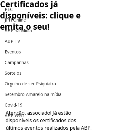
Certificados já
PEC
disponíveis: clique e
JPH Online
emita o seu!
ABP na Mídia
ABP TV
Eventos
Campanhas
Sorteios
Orgulho de ser Psiquiatra
Setembro Amarelo na mídia
Covid-19
Atenção, associado! Já estão 
ABP Web
disponíveis os certificados dos 
últimos eventos realizados pela ABP. 