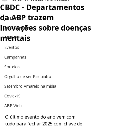
CBDC - Departamentos
PEC
da ABP trazem
JPH Online
inovações sobre doenças
ABP na Mídia
mentais
ABP TV
Eventos
Campanhas
Sorteios
Orgulho de ser Psiquiatra
Setembro Amarelo na mídia
Covid-19
ABP Web
O último evento do ano vem com 
tudo para fechar 2025 com chave de 