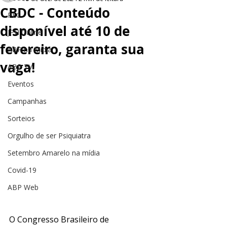
CBDC - Conteúdo
PEC
disponível até 10 de
JPH Online
fevereiro, garanta sua
ABP na Mídia
vaga!
ABP TV
Eventos
Campanhas
Sorteios
Orgulho de ser Psiquiatra
Setembro Amarelo na mídia
Covid-19
ABP Web
O Congresso Brasileiro de 