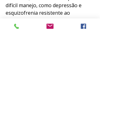
difícil manejo, como depressão e 
esquizofrenia resistente ao 
tratamento. 
O curso também trouxe reflexões 
importantes sobre políticas públicas 
e a atuação da psiquiatria nas redes 
sociais, além de discutir novas 
perspectivas no tratamento da 
obesidade e transtornos 
alimentares. E mais, uma atualização 
sobre a hipersexualidade, com base 
no CID-11 e outras classificações, 
abordando seus conceitos, 
diagnósticos e formas de 
tratamento. 
Esses temas e muitos outros estão 