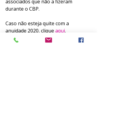
associados que não a fizeram 
durante o CBP. 
Caso não esteja quite com a 
anuidade 2020, clique 
aqui
. 
Clique 
aqui
 para fazer a atualização 
cadastral. 
Campanhas
Posts recentes
Ver tudo