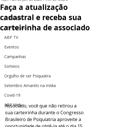
Faça a atualização
PEC
cadastral e receba sua
JPH Online
carteirinha de associado
ABP na Mídia
ABP TV
Eventos
Campanhas
Sorteios
Orgulho de ser Psiquiatra
Setembro Amarelo na mídia
Covid-19
ABP Web
Associado, você que não retirou a 
sua carteirinha durante o Congresso 
Brasileiro de Psiquiatria aproveite a 
oportunidade de obtê-la até o dia 15 