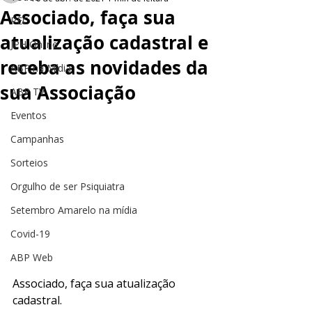
Associado, faça sua
PEC
atualização cadastral e
JPH Online
receba as novidades da
ABP na Mídia
sua Associação
ABP TV
Eventos
Campanhas
Sorteios
Orgulho de ser Psiquiatra
Setembro Amarelo na mídia
Covid-19
ABP Web
Associado, faça sua atualização 
cadastral. 