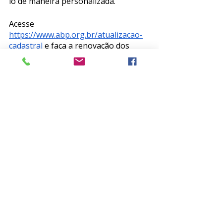
lo de maneira personalizada.
Acesse 
https://www.abp.org.br/atualizacao-
cadastral
 e faça a renovação dos 
seus dados. 
ABP forte, sociedade justa!
Posts recentes
Ver tudo