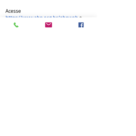
Acesse 
https://www.abp.org.br/abpweb
 e 
participe!
ABP Web
Posts recentes
Ver tudo