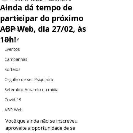
Ainda dá tempo de
PEC
participar do próximo
JPH Online
ABP Web, dia 27/02, às
ABP na Mídia
10h!
ABP TV
Eventos
Campanhas
Sorteios
Orgulho de ser Psiquiatra
Setembro Amarelo na mídia
Covid-19
ABP Web
Você que ainda não se inscreveu 
aproveite a oportunidade de se 