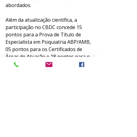
abordados. 
Além da atualização científica, a 
participação no CBDC concede 15 
pontos para a Prova de Título de 
Especialista em Psiquiatria ABP/AMB, 
05 pontos para os Certificados de 
Áreas de Atuação e 18 pontos para o 
programa WPA Education Credits. 
Saiba mais sobre o evento e garanta 
a sua participação em: 
www.abp.org.br/cbdc
.
Posts recentes
Ver tudo