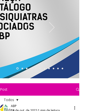
Post
Todos
ABP
Todos
14 de out. de 2022
1 min de leitura