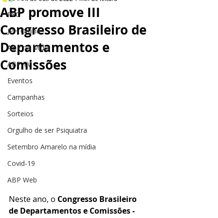
ABP promove III
PEC
Congresso Brasileiro de
JPH Online
Departamentos e
ABP na Mídia
Comissões
ABP TV
Eventos
Campanhas
Sorteios
Orgulho de ser Psiquiatra
Setembro Amarelo na mídia
Covid-19
ABP Web
Neste ano, o 
Congresso Brasileiro 
de Departamentos e Comissões - 