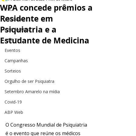
WPA concede prêmios a
PEC
Residente em
JPH Online
Psiquiatria e a
ABP na Mídia
Estudante de Medicina
ABP TV
Eventos
Campanhas
Sorteios
Orgulho de ser Psiquiatra
Setembro Amarelo na mídia
Covid-19
ABP Web
O Congresso Mundial de Psiquiatria 
é o evento que reúne os médicos 