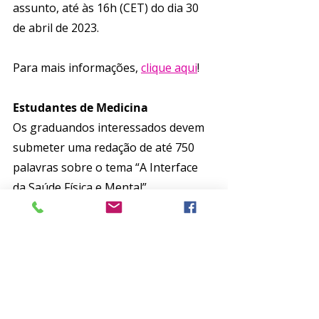
assunto, até às 16h (CET) do dia 30 
de abril de 2023.
Para mais informações, 
clique aqui
!
Estudantes de Medicina
Os graduandos interessados devem 
submeter uma redação de até 750 
palavras sobre o tema “A Interface 
da Saúde Física e Mental”.
As redações devem ser enviadas para 
drirumaamer@kemu.edu.pk, 
incluindo “WPA MEDICAL STUDENT 
COMPETITION” no assunto do e-
mail até 00h (GMT) de 10 de maio de 