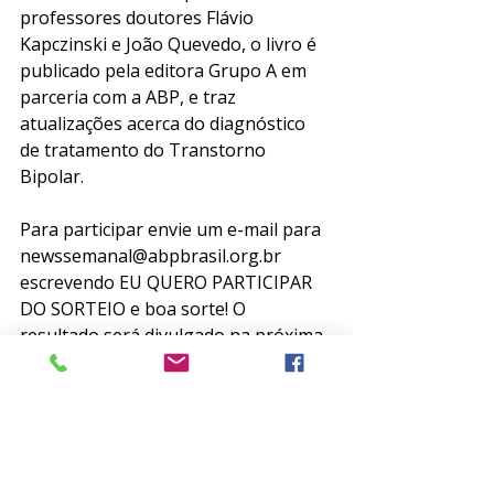
professores doutores Flávio 
Kapczinski e João Quevedo, o livro é 
publicado pela editora Grupo A em 
parceria com a ABP, e traz 
atualizações acerca do diagnóstico 
de tratamento do Transtorno 
Bipolar.
Para participar envie um e-mail para 
newssemanal@abpbrasil.org.br 
escrevendo EU QUERO PARTICIPAR 
DO SORTEIO e boa sorte! O 
resultado será divulgado na próxima 
sexta-feira, em nossa News Semanal.
Somente associados quites da ABP 
podem participar do sorteio. 
Aproveite mais um benefício da sua 
associação: Não perca!