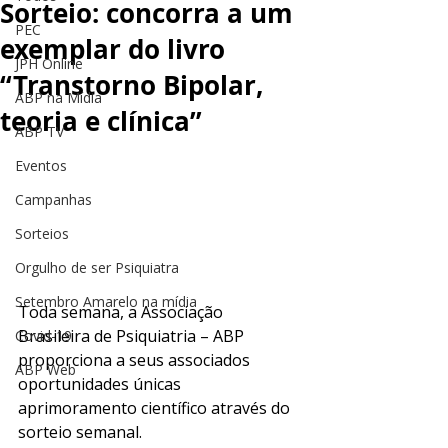
Sorteio: concorra a um
PEC
exemplar do livro
JPH Online
“Transtorno Bipolar,
ABP na Mídia
teoria e clínica”
ABP TV
Eventos
Campanhas
Sorteios
Orgulho de ser Psiquiatra
Setembro Amarelo na mídia
Toda semana, a Associação 
Brasileira de Psiquiatria – ABP 
Covid-19
proporciona a seus associados 
ABP Web
oportunidades únicas 
aprimoramento científico através do 
sorteio semanal.