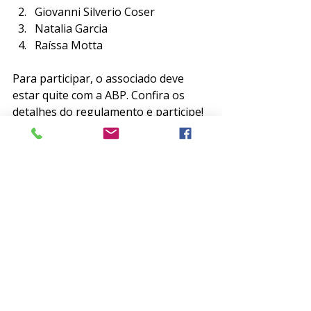
Giovanni Silverio Coser
Natalia Garcia
Raíssa Motta
Para participar, o associado deve 
estar quite com a ABP. Confira os 
detalhes do 
regulamento
 e participe!
Caso não esteja em dia com a sua 
Associação, clique 
aqui
.
Sorteios
Posts recentes
Ver tudo