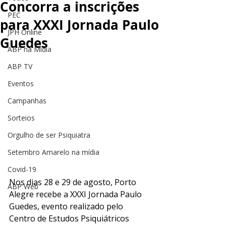
Concorra a inscrições
PEC
para XXXI Jornada Paulo
JPH Online
Guedes
ABP na Mídia
ABP TV
Eventos
Campanhas
Sorteios
Orgulho de ser Psiquiatra
Setembro Amarelo na mídia
Covid-19
Nos dias 28 e 29 de agosto, Porto 
ABP Web
Alegre recebe a XXXI Jornada Paulo 
Guedes, evento realizado pelo 
Centro de Estudos Psiquiátricos 