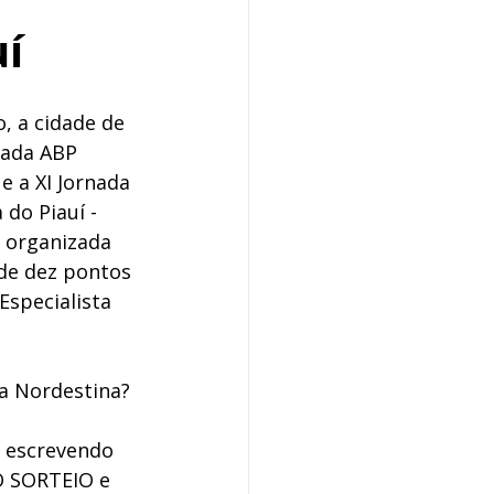
uí
, a cidade de 
nada ABP 
e a XI Jornada 
 do Piauí - 
e organizada 
de dez pontos 
Especialista 
a Nordestina? 
 escrevendo 
 SORTEIO e 