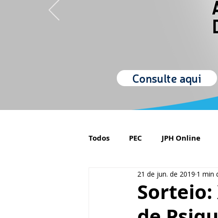
Consulte aqui
Todos
PEC
JPH Online
21 de jun. de 2019
1 min d
Orgulho de ser Psiquiatra
Sorteio:
de Psiqu