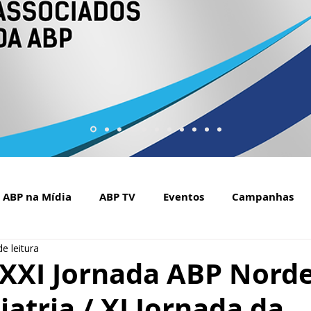
ABP na Mídia
ABP TV
Eventos
Campanhas
e leitura
Setembro Amarelo na mídia
Covid-19
ABP Web
 XXI Jornada ABP Nord
iatria / XI Jornada da