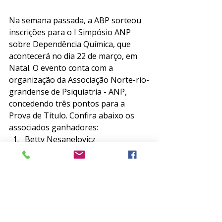
Na semana passada, a ABP sorteou 
inscrições para o I Simpósio ANP 
sobre Dependência Química, que 
acontecerá no dia 22 de março, em 
Natal. O evento conta com a 
organização da Associação Norte-rio-
grandense de Psiquiatria - ANP, 
concedendo três pontos para a 
Prova de Título. Confira abaixo os 
associados ganhadores: 
Betty Nesanelovicz
Camilla de Faria Ferrão
Daniel Rebouças de Almeida
Fabiana May Bandeira
Janicéia Simplício
Participe você também do sorteio 
semanal da ABP! 