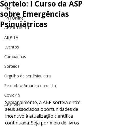
Sorteio: I Curso da ASP
PEC
sobre Emergências
JPH Online
Psiquiátricas
ABP na Mídia
ABP TV
Eventos
Campanhas
Sorteios
Orgulho de ser Psiquiatra
Setembro Amarelo na mídia
Covid-19
Semanalmente, a ABP sorteia entre 
ABP Web
seus associados oportunidades de 
incentivo à atualização científica 
continuada. Seja por meio de livros 