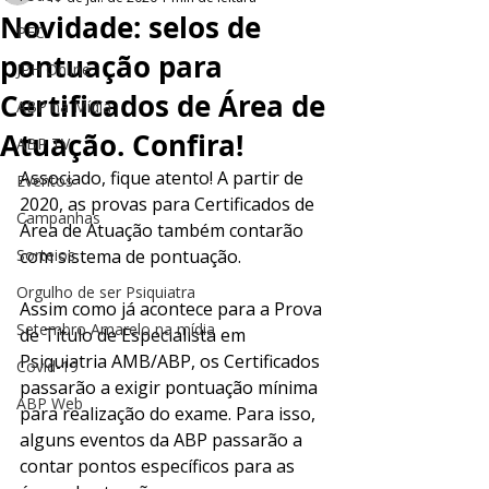
Novidade: selos de
PEC
pontuação para
JPH Online
Certificados de Área de
ABP na Mídia
Atuação. Confira!
ABP TV
Associado, fique atento! A partir de 
Eventos
2020, as provas para Certificados de 
Campanhas
Área de Atuação também contarão 
Sorteios
com sistema de pontuação. 
Orgulho de ser Psiquiatra
Assim como já acontece para a Prova 
Setembro Amarelo na mídia
de Título de Especialista em 
Psiquiatria AMB/ABP, os Certificados 
Covid-19
passarão a exigir pontuação mínima 
ABP Web
para realização do exame. Para isso, 
alguns eventos da ABP passarão a 
contar pontos específicos para as 