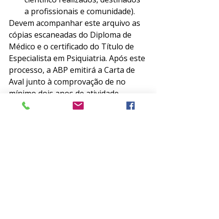
a profissionais e comunidade). 
Devem acompanhar este arquivo as 
cópias escaneadas do Diploma de 
Médico e o certificado do Título de 
Especialista em Psiquiatria. Após este 
processo, a ABP emitirá a Carta de 
Aval junto à comprovação de no 
mínimo dois anos de atividade 
associativa, confirmando a 
candidatura dos interessados, que 
deverá ser encaminhada à APAL 
junto aos documentos solicitados. 
O quinto requisito é o 
Programa 
Bienal a ser desenvolvido
, que 
poderá conter até três páginas ou 
folhas A4, também em fonte arial, 
tamanho 11 e espaçamento de 1,5. 