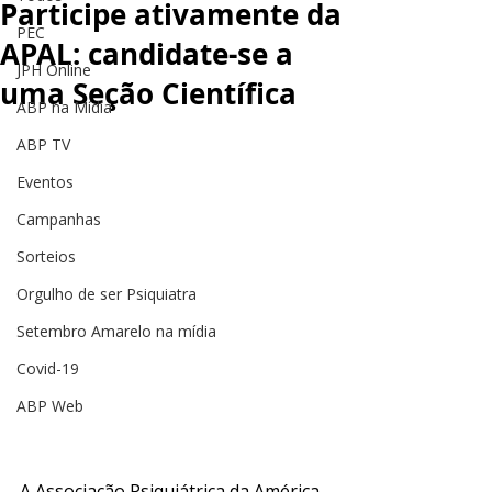
Participe ativamente da
PEC
APAL: candidate-se a
JPH Online
uma Seção Científica
ABP na Mídia
ABP TV
Eventos
Campanhas
Sorteios
Orgulho de ser Psiquiatra
Setembro Amarelo na mídia
Covid-19
ABP Web
A Associação Psiquiátrica da América 