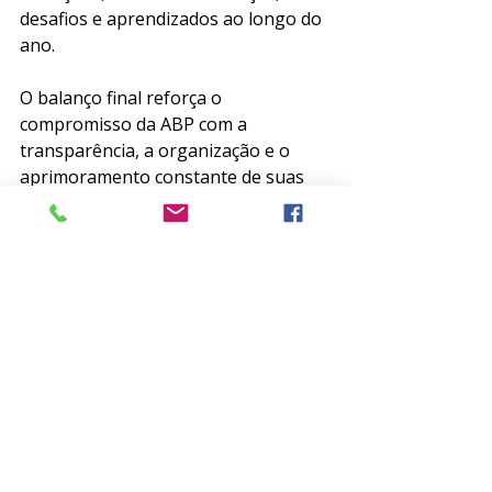
desafios e aprendizados ao longo do 
ano. 
O balanço final reforça o 
compromisso da ABP com a 
transparência, a organização e o 
aprimoramento constante de suas 
práticas, preparando o caminho para 
um novo ciclo de trabalho.
Estamos preparando o melhor para 
você em 2026!
Posts recentes
Ver tudo