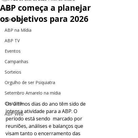
ABP começa a planejar
PEC
os objetivos para 2026
JPH Online
ABP na Mídia
ABP TV
Eventos
Campanhas
Sorteios
Orgulho de ser Psiquiatra
Setembro Amarelo na mídia
Os últimos dias do ano têm sido de 
Covid-19
intensa atividade para a ABP. O 
ABP Web
período está sendo  marcado por 
reuniões, análises e balanços que 
visam tanto o encerramento das 