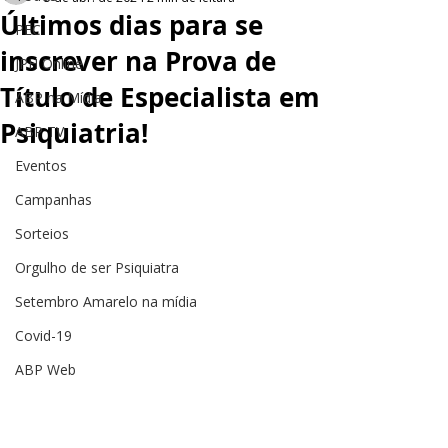
Últimos dias para se
PEC
inscrever na Prova de
JPH Online
Título de Especialista em
ABP na Mídia
Psiquiatria!
ABP TV
Eventos
Campanhas
Sorteios
Orgulho de ser Psiquiatra
Setembro Amarelo na mídia
Covid-19
ABP Web