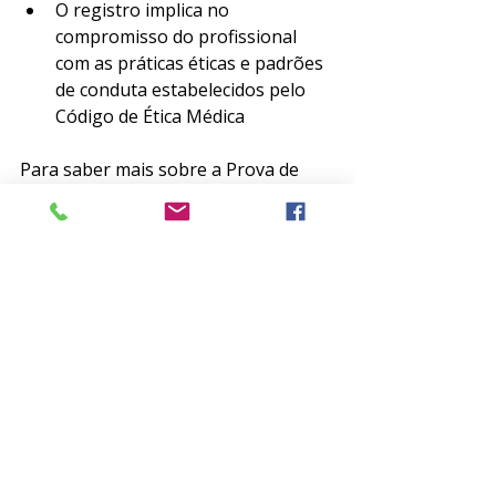
O registro implica no 
compromisso do profissional 
com as práticas éticas e padrões 
de conduta estabelecidos pelo 
Código de Ética Médica
Para saber mais sobre a Prova de 
Título de Especialista em Psiquiatria, 
acesse 
https://www.abp.org.br/provadetitulo
Em caso de dúvidas, entre em 
contato pelo e-mail 
educacao@abp.org.br
Prova de Título de 
Especialista em 
Psiquiatria 2024.1