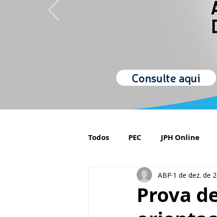
Consulte aqui
Todos
PEC
JPH Online
ABP
1 de dez. de 
Orgulho de ser Psiquiatra
Prova de