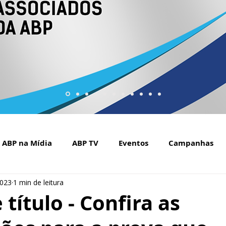
ABP na Mídia
ABP TV
Eventos
Campanhas
2023
1 min de leitura
Setembro Amarelo na mídia
Covid-19
ABP Web
 título - Confira as