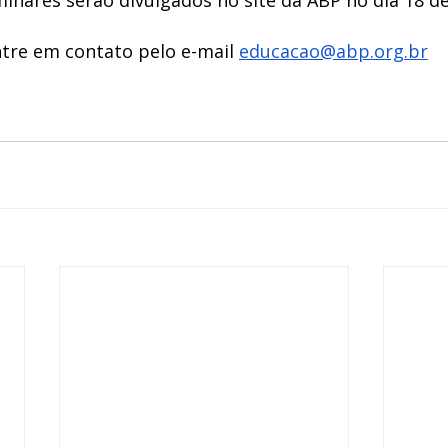
minares serão divulgados no site da ABP no dia 18 d
tre em contato pelo e-mail 
educacao@abp.org.br