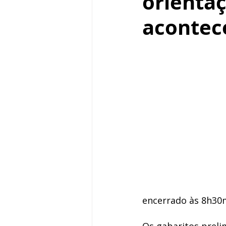
orientaç
acontec
encerrado às 8h30m