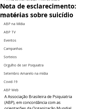
Nota de esclarecimento:
PEC
matérias sobre suicídio
JPH Online
ABP na Mídia
ABP TV
Eventos
Campanhas
Sorteios
Orgulho de ser Psiquiatra
Setembro Amarelo na mídia
Covid-19
ABP Web
A Associação Brasileira de Psiquiatria 
(ABP), em concordância com as 
orientações da Organização Mundial 