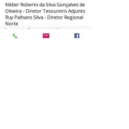
Kléber Roberto da Silva Gonçalves de 
Oliveira - Diretor Tesoureiro Adjunto
Ruy Palhano Silva - Diretor Regional 
Norte
Leonardo Francisco de Albuquerque 
Barbosa - Diretor Regional Nordeste
Leonardo Rodrigo Baldaçara - 
Diretor Regional Centro-Oeste
Humberto Corrêa da Silva Filho - 
Diretor Regional Sudeste
Marcelo Feijó de Mello - Diretor 
Regional Sul
Prevenção ao suicídio
Suicídio
Nota
Posts recentes
Ver tudo