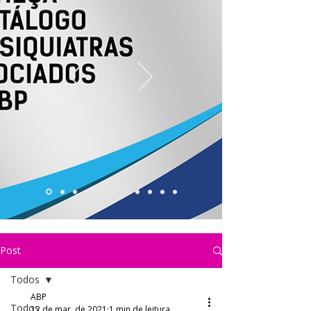
Post
Todos
ABP
Todos
12 de mar. de 2021
1 min de leitura