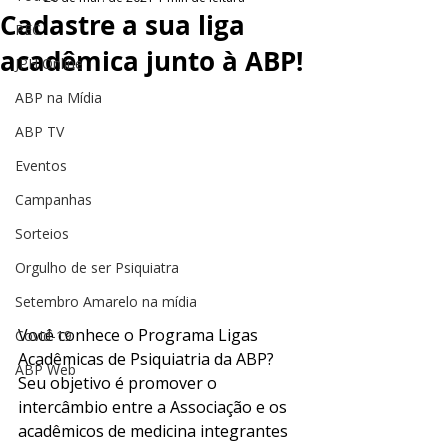
Cadastre a sua liga
PEC
acadêmica junto à ABP!
JPH Online
ABP na Mídia
ABP TV
Eventos
Campanhas
Sorteios
Orgulho de ser Psiquiatra
Setembro Amarelo na mídia
Você conhece o Programa Ligas 
Covid-19
Acadêmicas de Psiquiatria da ABP? 
ABP Web
Seu objetivo é promover o 
intercâmbio entre a Associação e os 
acadêmicos de medicina integrantes 