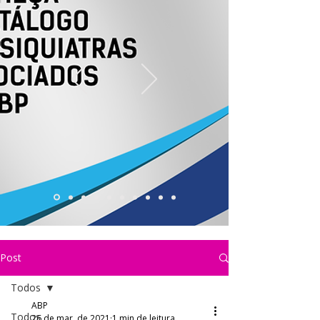
Post
Todos
ABP
Todos
26 de mar. de 2021
1 min de leitura