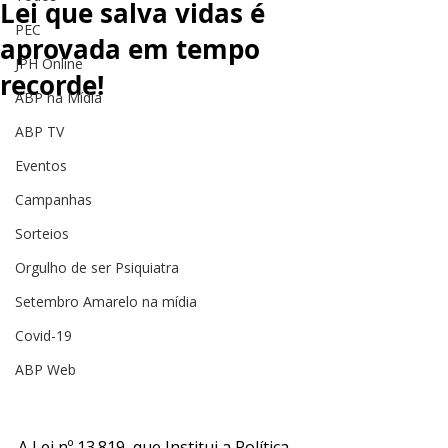
Lei que salva vidas é
PEC
aprovada em tempo
JPH Online
recorde!
ABP na Mídia
ABP TV
Eventos
Campanhas
Sorteios
Orgulho de ser Psiquiatra
Setembro Amarelo na mídia
Covid-19
ABP Web
A Lei nº 13.819, que Institui a Política 