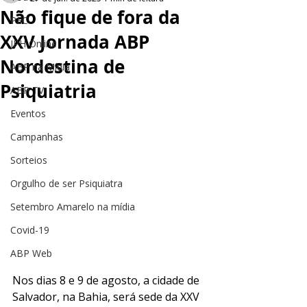
Não fique de fora da
PEC
XXV Jornada ABP
JPH Online
Nordestina de
ABP na Mídia
Psiquiatria
ABP TV
Eventos
Campanhas
Sorteios
Orgulho de ser Psiquiatra
Setembro Amarelo na mídia
Covid-19
ABP Web
Nos dias 8 e 9 de agosto, a cidade de 
Salvador, na Bahia, será sede da XXV 