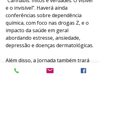
“Cannabis: mitos e verdades. O visível 
e o invisível”. Haverá ainda 
conferências sobre dependência 
química, com foco nas drogas Z, e o 
impacto da saúde em geral 
abordando estresse, ansiedade, 
depressão e doenças dermatológicas.
Além disso, a Jornada também trará 
discussões sobre os conceitos e 
evolução diagnóstica do autismo, 
além de atualizações em diversas 
abordagens terapêuticas. É uma 
programação rica em conteúdo, feita 
para quem busca adquirir 
conhecimento e se atualizar com os 
melhores especialistas do país. 
Vale lembrar que associados da ABP 