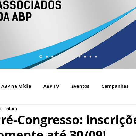
ABP na Mídia
ABP TV
Eventos
Campanhas
e leitura
Setembro Amarelo na mídia
Covid-19
ABP Web
ré-Congresso: inscriçõ
omente até 30/09!