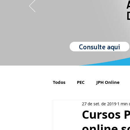
Consulte aqui
Todos
PEC
JPH Online
27 de set. de 2019
1 min d
Orgulho de ser Psiquiatra
Cursos P
online s