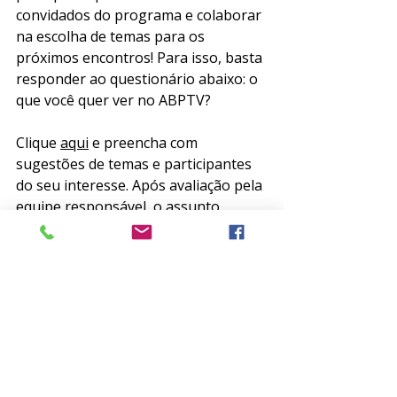
convidados do programa e colaborar 
na escolha de temas para os 
próximos encontros! Para isso, basta 
responder ao questionário abaixo: o 
que você quer ver no ABPTV? 
Clique 
aqui
 e preencha com 
sugestões de temas e participantes 
do seu interesse. Após avaliação pela 
equipe responsável, o assunto 
encaminhado por você pode ser 
debatido em transmissão ao vivo 
para as mais de 300 mil pessoas que 
acompanham a ABP nas mídias 
sociais!