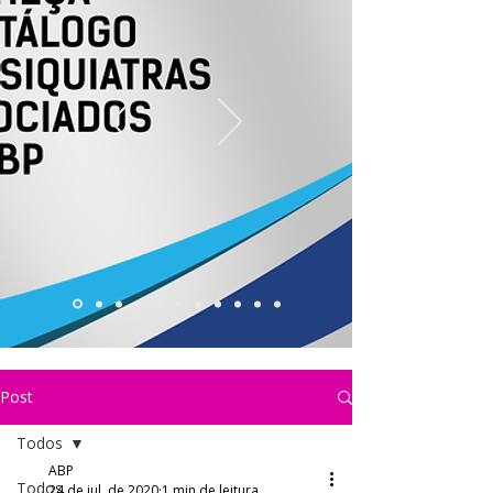
Post
Todos
ABP
Todos
24 de jul. de 2020
1 min de leitura