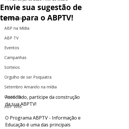
Envie sua sugestão de
PEC
tema para o ABPTV!
JPH Online
ABP na Mídia
ABP TV
Eventos
Campanhas
Sorteios
Orgulho de ser Psiquiatra
Setembro Amarelo na mídia
Associado, participe da construção 
Covid-19
da sua ABPTV! 
ABP Web
O Programa ABPTV - Informação e 
Educação é uma das principais 