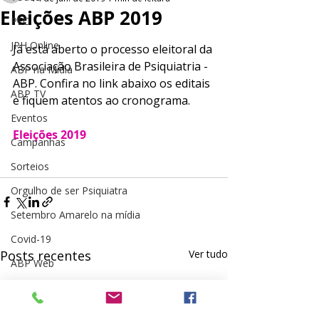
Eleições ABP 2019
PEC
JPH Online
Já está aberto o processo eleitoral da 
Associação Brasileira de Psiquiatria - 
ABP na Mídia
ABP. Confira no link abaixo os editais 
ABP TV
e fiquem atentos ao cronograma.
Eventos
Eleições 2019
Campanhas
Sorteios
Orgulho de ser Psiquiatra
Setembro Amarelo na mídia
Covid-19
Posts recentes
Ver tudo
ABP Web