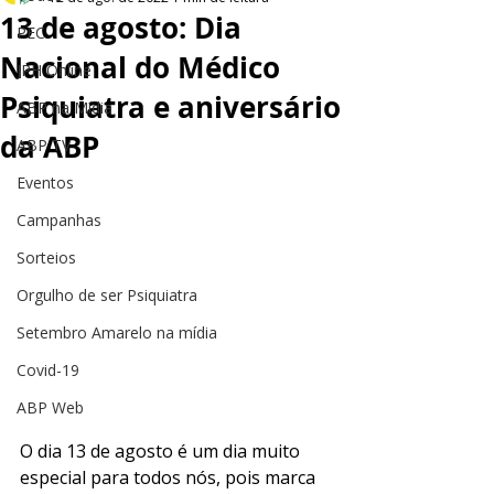
13 de agosto: Dia
PEC
Nacional do Médico
JPH Online
Psiquiatra e aniversário
ABP na Mídia
da ABP
ABP TV
Eventos
Campanhas
Sorteios
Orgulho de ser Psiquiatra
Setembro Amarelo na mídia
Covid-19
ABP Web
O dia 13 de agosto é um dia muito 
especial para todos nós, pois marca 