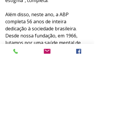
estigma", completa. 
Além disso, neste ano, a ABP 
completa 56 anos de inteira 
dedicação à sociedade brasileira. 
Desde nossa fundação, em 1966, 
lutamos por uma saúde mental de 
qualidade, disseminamos 
conhecimento científico e 
propagamos informações de 
qualidade à população. 
Parabenizamos todos os nossos 
associados. Continuaremos 
empenhados em prol de você e de 
nossos pacientes, que tanto sofrem 
com todo o estigma criado acerca 
dos transtornos mentais!