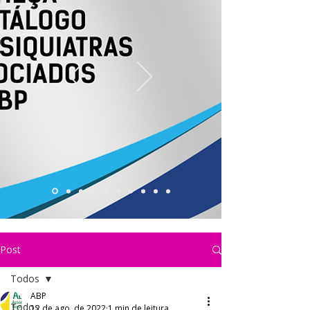
Post
Todos
ABP
Todos
12 de ago. de 2022
1 min de leitura