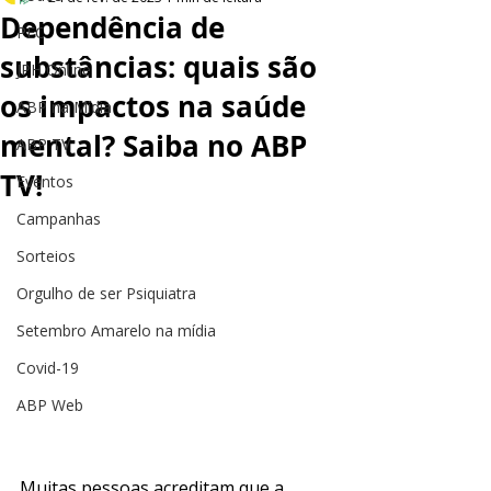
Dependência de
PEC
substâncias: quais são
JPH Online
os impactos na saúde
ABP na Mídia
mental? Saiba no ABP
ABP TV
TV!
Eventos
Campanhas
Sorteios
Orgulho de ser Psiquiatra
Setembro Amarelo na mídia
Covid-19
ABP Web
Muitas pessoas acreditam que a 