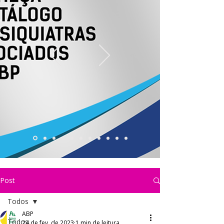
Post
Todos
ABP
Todos
24 de fev. de 2023
1 min de leitura