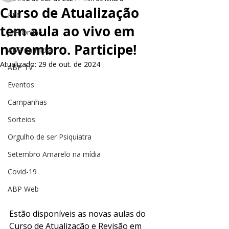
Curso de Atualização
PEC
tem aula ao vivo em
JPH Online
novembro. Participe!
ABP na Mídia
Atualizado:
29 de out. de 2024
ABP TV
Eventos
Campanhas
Sorteios
Orgulho de ser Psiquiatra
Setembro Amarelo na mídia
Covid-19
ABP Web
Estão disponíveis as novas aulas do 
Curso de Atualização e Revisão em 