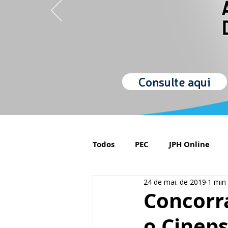
Consulte aqui
Todos
PEC
JPH Online
24 de mai. de 2019
1 min 
Orgulho de ser Psiquiatra
Concorra
o Cineps