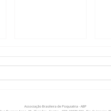
Perdeu a primeira aula ao
É se
vivo? Não se preocupe, o
se 
conteúdo está disponível!
ao v
Associação Brasileira de Psiquiatria - ABP