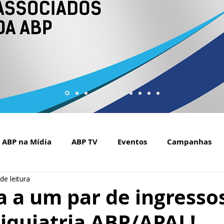
ABP na Mídia
ABP TV
Eventos
Campanhas
de leitura
Setembro Amarelo na mídia
Covid-19
ABP Web
 a um par de ingresso
iquiatria ABP/APAL!