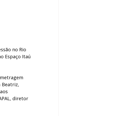
ssão no Rio 
no Espaço Itaú 
a metragem 
 Beatriz, 
aos 
PAL, diretor 