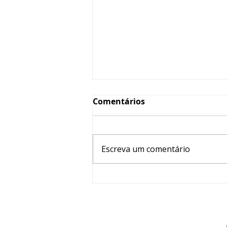
Comentários
Escreva um comentário
Associado, a Prova de
Título de Especialista em
Psiquiatria e Áreas de
Atuação está com