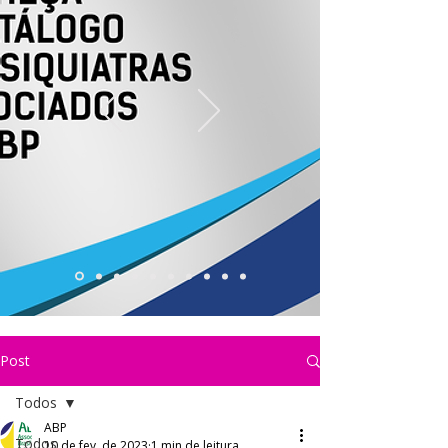
Post
Todos
ABP
Todos
10 de fev. de 2023
1 min de leitura