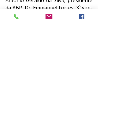
Antônio Geraldo da Silva, presidente 
da ABP, Dr. Emmanuel Fortes, 3º vice-
presidente do CFM, e o Dr. Salomão 
Rodrigues Filho, coordenador da 
Câmara Técnica de Psiquiatria do 
CFM. 
O ABP Web está disponível na íntegra 
no Canal da Psiquiatria no YouTube! 
Você pode assistir à aula quando e 
quantas vezes quiser!
Posts recentes
Ver tudo