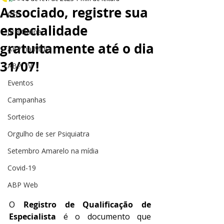
Associado, registre sua
PEC
especialidade
JPH Online
gratuitamente até o dia
ABP na Mídia
31/07!
ABP TV
Eventos
Campanhas
Sorteios
Orgulho de ser Psiquiatra
Setembro Amarelo na mídia
Covid-19
ABP Web
O 
Registro de Qualificação de 
Especialista 
é o documento que 