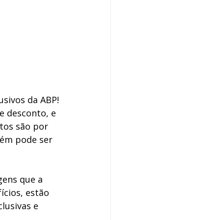
usivos da ABP! 
e desconto, e 
tos são por 
bém pode ser 
gens que a 
cios, estão 
lusivas e 