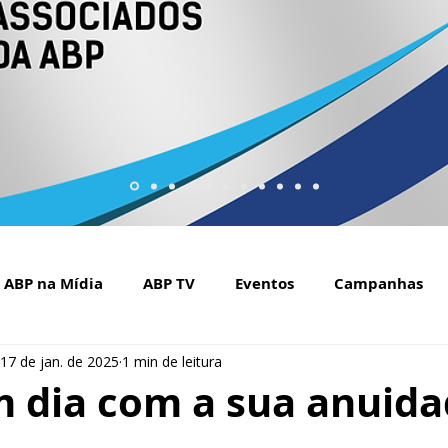
ABP na Mídia
ABP TV
Eventos
Campanhas
17 de jan. de 2025
1 min de leitura
Setembro Amarelo na mídia
Covid-19
ABP Web
m dia com a sua anuida