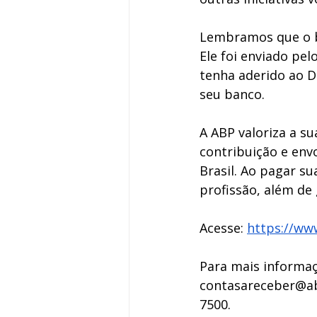
Lembramos que o bo
Ele foi enviado pel
tenha aderido ao D
seu banco. 
A ABP valoriza a su
contribuição e env
Brasil. Ao pagar s
profissão, além de 
Acesse: 
https://ww
Para mais informaç
contasareceber@ab
7500.