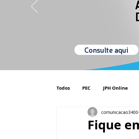
Consulte aqui
Todos
PEC
JPH Online
comunicacao3400
Orgulho de ser Psiquiatra
Fique e