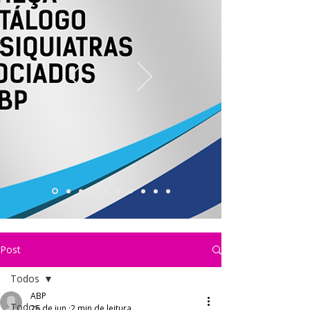
Post
Todos
ABP
Todos
26 de jun.
2 min de leitura