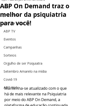
ABP On Demand traz o
PEC
melhor da psiquiatria
JPH Online
para você!
ABP na Mídia
ABP TV
Eventos
Campanhas
Sorteios
Orgulho de ser Psiquiatra
Setembro Amarelo na mídia
Covid-19
ABP Web
Mantenha-se atualizado com o que 
há de mais relevante na Psiquiatria 
por meio do ABP On Demand, a 
plataforma de educação continuada 