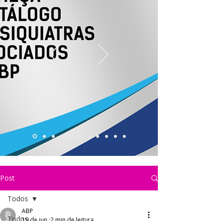
Post
Todos
ABP
Todos
19 de jun.
2 min de leitura