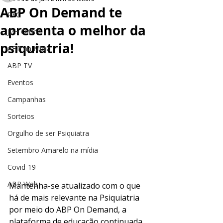
ABP On Demand te
PEC
apresenta o melhor da
JPH Online
psiquiatria!
ABP na Mídia
ABP TV
Eventos
Campanhas
Sorteios
Orgulho de ser Psiquiatra
Setembro Amarelo na mídia
Covid-19
ABP Web
Mantenha-se atualizado com o que 
há de mais relevante na Psiquiatria 
por meio do ABP On Demand, a 
plataforma de educação continuada 