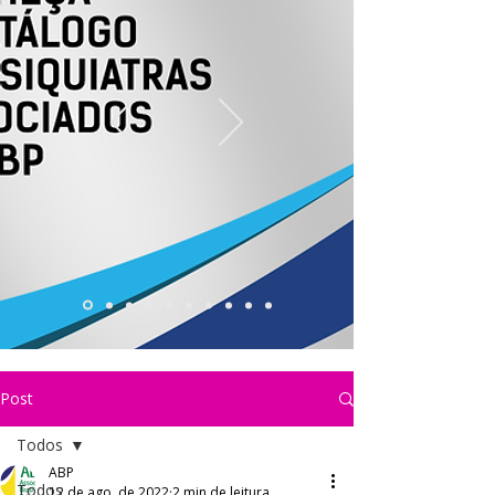
Post
Todos
ABP
Todos
12 de ago. de 2022
2 min de leitura