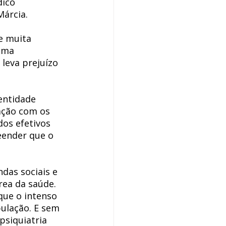
ico 
árcia. 
e muita 
uma 
leva prejuízo 
entidade 
ação com os 
os efetivos 
eender que o 
das sociais e 
rea da saúde. 
ue o intenso 
ulação. E sem 
psiquiatria 