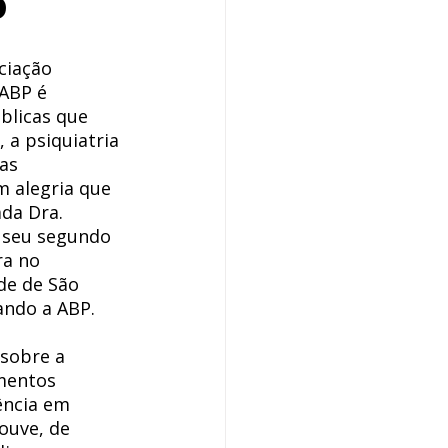
o
ciação 
 ABP é 
blicas que 
a psiquiatria 
as 
m alegria que 
da Dra. 
 seu segundo 
a no 
de de São 
ando a ABP. 
sobre a 
mentos 
ência em 
ouve, de 