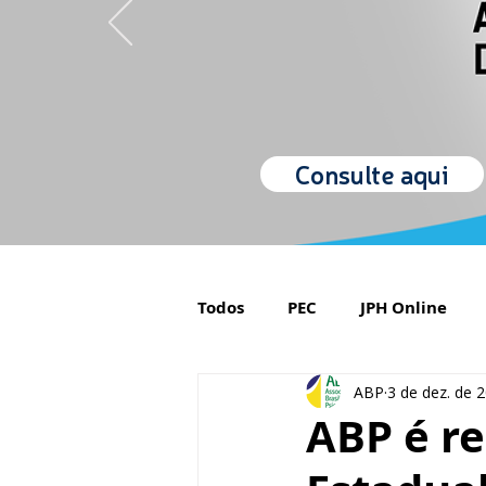
Consulte aqui
Todos
PEC
JPH Online
ABP
3 de dez. de 
Orgulho de ser Psiquiatra
ABP é r