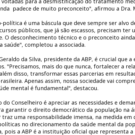
 voltadas para a desmistificação do tratamento méd
inda  padece de muito preconceito", afirmou a Dra. M
o-política é uma báscula que deve sempre ser alvo d
ecursos públicos, que já são escassos, precisam ter 
te. O desconhecimento técnico e o preconceito ainda 
 saúde", completou a associada. 
Geraldo da Silva, presidente da ABP, é crucial que a 
s. "Precisamos, mais do que nunca, fortalecer a rel
 além disso, transformar essas parcerias em resultad
rasileira. Apenas assim, nossa sociedade vai compr
úde mental é fundamental", destacou. 
o do Conselheiro é apreciar as necessidades e deman
ra garantir o direito democrático da população na á
 traz uma responsabilidade imensa, na medida em q
políticas no direcionamento da saúde mental da pop
 pois a ABP é a instituição oficial que representa a 