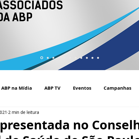
ABP na Mídia
ABP TV
Eventos
Campanhas
2021
2 min de leitura
Setembro Amarelo na mídia
Covid-19
ABP Web
epresentada no Consel