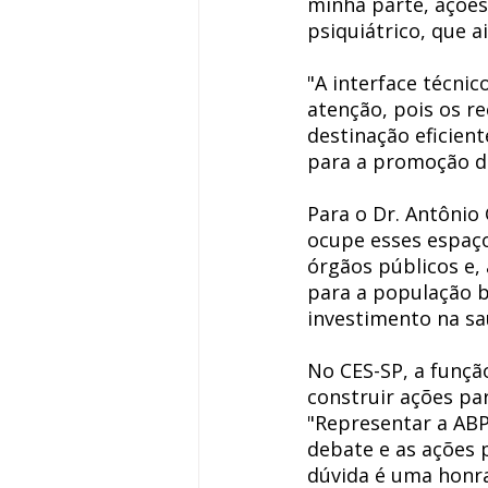
minha parte, ações
psiquiátrico, que a
"A interface técnic
atenção, pois os r
destinação eficien
para a promoção da
Para o Dr. Antônio 
ocupe esses espaço
órgãos públicos e,
para a população b
investimento na sa
No CES-SP, a funçã
construir ações pa
"Representar a ABP
debate e as ações 
dúvida é uma honra,