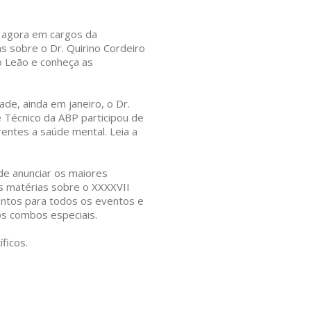
 agora em cargos da
as sobre o Dr. Quirino Cordeiro
io Leão e conheça as
de, ainda em janeiro, o Dr.
e Técnico da ABP participou de
rentes a saúde mental. Leia a
e anunciar os maiores
as matérias sobre o XXXXVII
ntos para todos os eventos e
os combos especiais.
ficos.