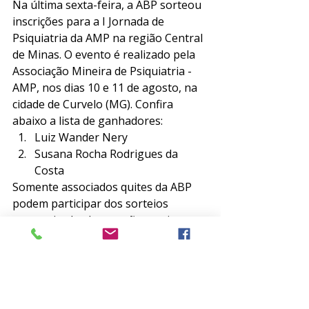
Na última sexta-feira, a ABP sorteou 
inscrições para a I Jornada de 
Psiquiatria da AMP na região Central 
de Minas. O evento é realizado pela 
Associação Mineira de Psiquiatria - 
AMP, nos dias 10 e 11 de agosto, na 
cidade de Curvelo (MG). Confira 
abaixo a lista de ganhadores: 
Luiz Wander Nery
Susana Rocha Rodrigues da 
Costa
Somente associados quites da ABP 
podem participar dos sorteios 
semanais, desde que não estejam 
previamente inscritos nos eventos 
sorteados. 
Este é mais um benefício da sua 
associação em prol da atualização 