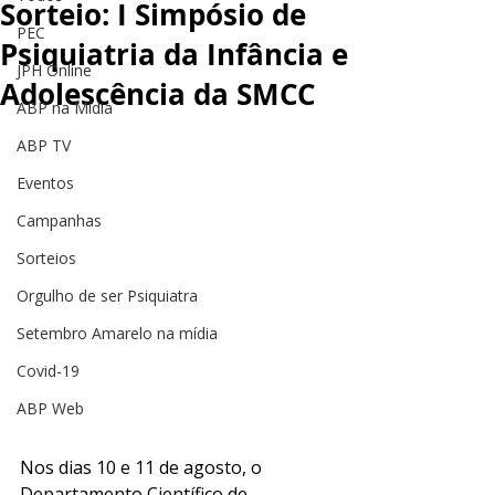
Sorteio: I Simpósio de
PEC
Psiquiatria da Infância e
JPH Online
Adolescência da SMCC
ABP na Mídia
ABP TV
Eventos
Campanhas
Sorteios
Orgulho de ser Psiquiatra
Setembro Amarelo na mídia
Covid-19
ABP Web
Nos dias 10 e 11 de agosto, o 
Departamento Científico de 